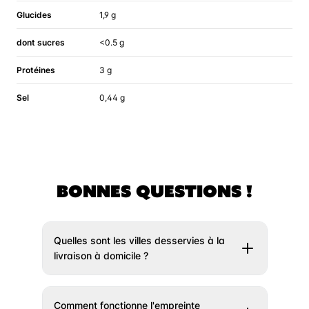
Glucides
1,9 g
dont sucres
<0.5 g
Protéines
3 g
Sel
0,44 g
BONNES QUESTIONS !
Quelles sont les villes desservies à la
livraison à domicile ?
Il vous suffit de rentrer votre adresse un peu
plus haut et nous vous indiquerons si votre
Comment fonctionne l'empreinte