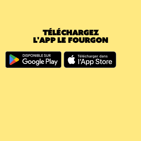
commande suivante, vous prenez une
nouvelle caisse (5,40€) : votre consigne en
attente passe immédiatement à 0€. Le
montant déjà payé a effacé la nouvelle
TÉLÉCHARGEZ
caution.
L'APP LE FOURGON
En résumé, même si vous dépassez les 60
jours, votre argent continue à travailler pour
vous, il couvre vos futures consignes et vous
évite de nouveaux débits.