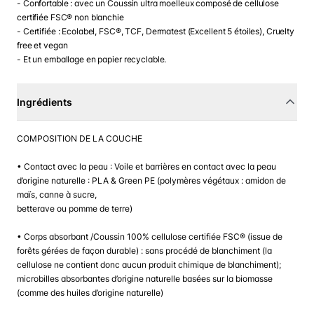
- Confortable : avec un Coussin ultra moelleux composé de cellulose
certifiée FSC® non blanchie
- Certifiée : Ecolabel, FSC®, TCF, Dermatest (Excellent 5 étoiles), Cruelty
free et vegan
- Et un emballage en papier recyclable.
Ingrédients
COMPOSITION DE LA COUCHE
• Contact avec la peau : Voile et barrières en contact avec la peau
d’origine naturelle : PLA & Green PE (polymères végétaux : amidon de
maïs, canne à sucre,
betterave ou pomme de terre)
• Corps absorbant /Coussin 100% cellulose certifiée FSC® (issue de
forêts gérées de façon durable) : sans procédé de blanchiment (la
cellulose ne contient donc aucun produit chimique de blanchiment);
microbilles absorbantes d’origine naturelle basées sur la biomasse
(comme des huiles d’origine naturelle)