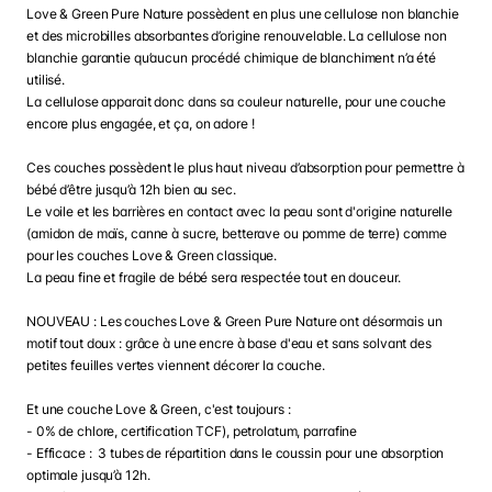
Love & Green Pure Nature possèdent en plus une cellulose non blanchie
et des microbilles absorbantes d’origine renouvelable. La cellulose non
blanchie garantie qu’aucun procédé chimique de blanchiment n’a été
utilisé.
La cellulose apparait donc dans sa couleur naturelle, pour une couche
encore plus engagée, et ça, on adore !
Ces couches possèdent le plus haut niveau d’absorption pour permettre à
bébé d’être jusqu’à 12h bien au sec.
Le voile et les barrières en contact avec la peau sont d'origine naturelle
(amidon de maïs, canne à sucre, betterave ou pomme de terre) comme
pour les couches Love & Green classique.
La peau fine et fragile de bébé sera respectée tout en douceur.
NOUVEAU : Les couches Love & Green Pure Nature ont désormais un
motif tout doux : grâce à une encre à base d'eau et sans solvant des
petites feuilles vertes viennent décorer la couche.
Et une couche Love & Green, c'est toujours :
- 0% de chlore, certification TCF), petrolatum, parrafine
- Efficace : 3 tubes de répartition dans le coussin pour une absorption
optimale jusqu’à 12h.