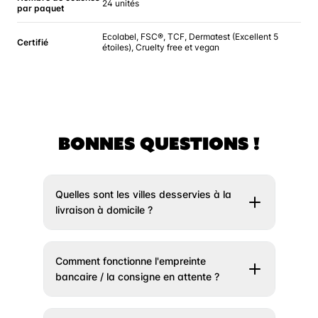
24 unités
par paquet
Ecolabel, FSC®, TCF, Dermatest (Excellent 5
Certifié
étoiles), Cruelty free et vegan
BONNES QUESTIONS !
Quelles sont les villes desservies à la
livraison à domicile ?
Il vous suffit de rentrer votre adresse un peu
plus haut et nous vous indiquerons si votre
Comment fonctionne l'empreinte
ville est éligible à la livraison. Si votre ville
bancaire / la consigne en attente ?
n’est pas encore desservie, n’hésitez pas à
vous créer un compte afin que l’on puisse
Avec ce système on veut simplifier vos
regarder ce qu’il est possible de faire :)