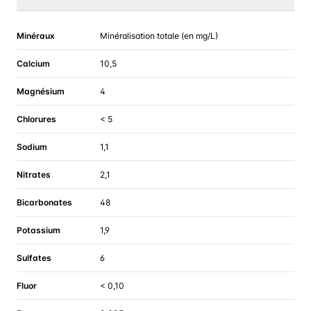
Minéraux
Minéralisation totale (en mg/L)
Calcium
10,5
Magnésium
4
Chlorures
< 5
Sodium
1,1
Nitrates
2,1
Bicarbonates
48
Potassium
1,9
Sulfates
6
Fluor
< 0,10