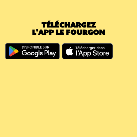
nouvelle caisse (5,40€) : votre consigne en
attente passe immédiatement à 0€. Le
montant déjà payé a effacé la nouvelle
TÉLÉCHARGEZ
caution.
L'APP LE FOURGON
En résumé, même si vous dépassez les 60
jours, votre argent continue à travailler pour
vous, il couvre vos futures consignes et vous
évite de nouveaux débits.