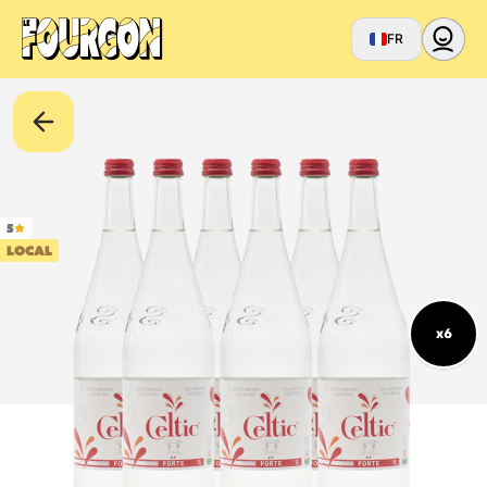
FR
5
LOCAL
x6