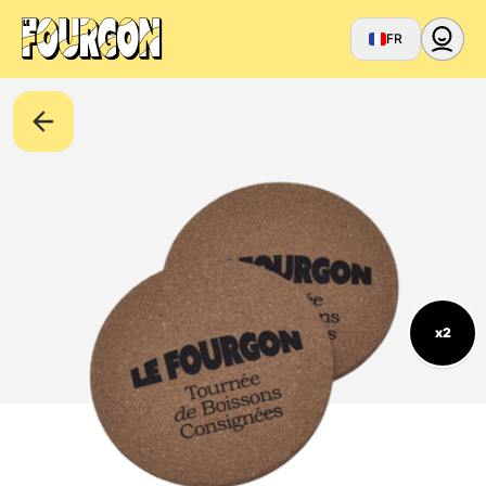
FR
x2