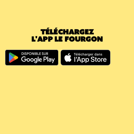
commande suivante, vous prenez une
nouvelle caisse (5,40€) : votre consigne en
attente passe immédiatement à 0€. Le
montant déjà payé a effacé la nouvelle
TÉLÉCHARGEZ
caution.
L'APP LE FOURGON
En résumé, même si vous dépassez les 60
jours, votre argent continue à travailler pour
vous, il couvre vos futures consignes et vous
évite de nouveaux débits.