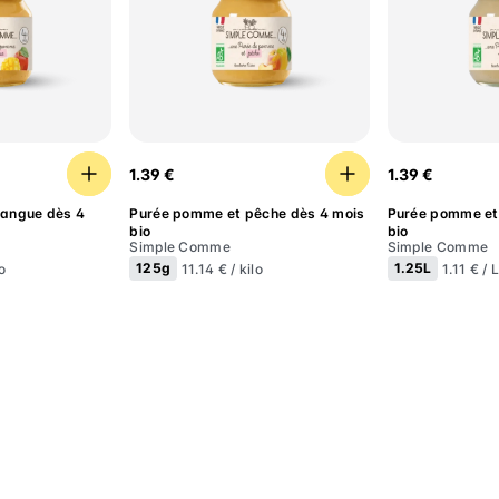
et mangue dès 4 mois bio
Purée pomme et pêche dès 4 mois bio
Purée pomme
1.39 €
1.39 €
angue dès 4
Purée pomme et pêche dès 4 mois
Purée pomme et 
bio
bio
Simple Comme
Simple Comme
125g
1.25L
o
11.14 € / kilo
1.11 € / 