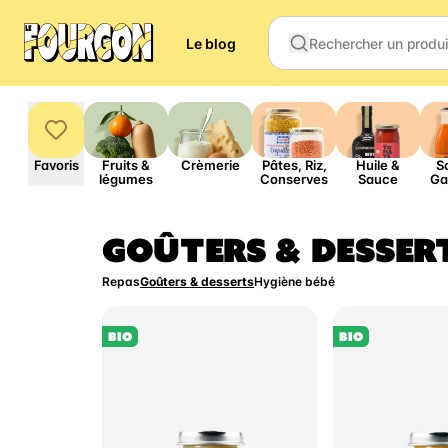
Le blog
Favoris
Fruits &
Crèmerie
Pâtes, Riz,
Huile &
S
légumes
Conserves
Sauce
Ga
GOÛTERS & DESSER
Repas
Goûters & desserts
Hygiène bébé
BIO
BIO