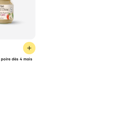
 et poire dès 4 mois bio
poire dès 4 mois
L