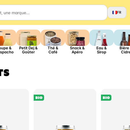
FR
oupe &
Petit Dej &
Thé &
Snack &
Eau &
Bière
spacho
Goûter
Café
Apéro
Sirop
Cidr
TS
BIO
BIO