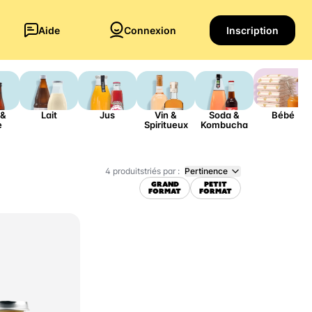
Aide
Connexion
Inscription
 &
Lait
Jus
Vin &
Soda &
Bébé
e
Spiritueux
Kombucha
triés par :
Pertinence
4 produits
GRAND
PETIT
FORMAT
FORMAT