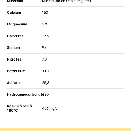
Minéraux
Minéralisation totale (mg/litre)
Calcium
150
Magnésium
3,9
Chlorures
19,5
Sodium
9,6
Nitrates
7,3
Potassium
<1.0
Sulfates
25,3
Hydrogénocarbonate
420
Résidu à sec à
456 mg/L
180°C