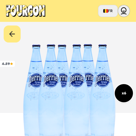
FR
4.59
x6