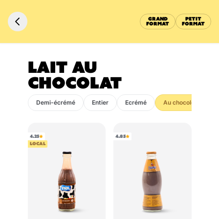
GRAND
PETIT
FORMAT
FORMAT
LAIT AU
CHOCOLAT
Demi-écrémé
Entier
Ecrémé
Au chocolat
V
4.25
4.85
LOCAL