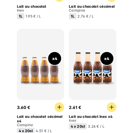
Lait au chocolat
Lait au chocolat cécémel
Inex
Campina
1L
1L
1.95 € / L
2.76 € / L
x4
x4
Lait au chocolat cécémel x4
Lait au chocolat Inex x4
3.60 €
2.61 €
Lait au chocolat cécémel
Lait au chocolat Inex x4
Inex
x4
Campina
4 x
20cl
3.26 € / L
4 x
20cl
4.51 € / L