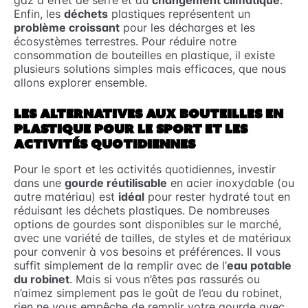
gaz à effet de serre et au
changement climatique
.
Enfin, les
déchets
plastiques représentent un
problème croissant
pour les décharges et les
écosystèmes terrestres. Pour réduire notre
consommation de bouteilles en plastique, il existe
plusieurs solutions simples mais efficaces, que nous
allons explorer ensemble.
LES ALTERNATIVES AUX BOUTEILLES EN
PLASTIQUE POUR LE SPORT ET LES
ACTIVITÉS QUOTIDIENNES
Pour le sport et les activités quotidiennes, investir
dans une
gourde réutilisable
en acier inoxydable (ou
autre matériau) est
idéal
pour rester hydraté tout en
réduisant les déchets plastiques. De nombreuses
options de gourdes sont disponibles sur le marché,
avec une variété de tailles, de styles et de matériaux
pour convenir à vos besoins et préférences. Il vous
suffit simplement de la remplir avec de l’
eau potable
du robinet
. Mais si vous n’êtes pas rassurés ou
n’aimez simplement pas le goût de l’eau du robinet,
rien ne vous empêche de remplir votre gourde avec