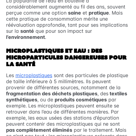
La popularité de l’eau en bouteille a
considérablement augmenté au fil des ans, souvent
perçue comme une option
saine
et
pratique
. Mais
cette pratique de consommation mérite une
réévaluation approfondie, tant pour ses implications
sur la
santé
que pour son impact sur
l’environnement
.
MICROPLASTIQUES ET EAU : DES
MICROPARTICULES DANGEREUSES POUR
LA SANTÉ
Les
microplastiques
sont des particules de plastique
de taille inférieure à 5 millimètres. Ils peuvent
provenir de différentes sources, notamment de la
fragmentation des déchets plastiques
, des
textiles
synthétiques
, ou de
produits cosmétiques
par
exemple. Les microplastiques peuvent ensuite se
retrouver dans l’eau de différentes manières. Par
exemple, les eaux usées des stations d’épuration
peuvent contenir des microplastiques qui ne sont
pas complètement éliminés
par le traitement. Mais