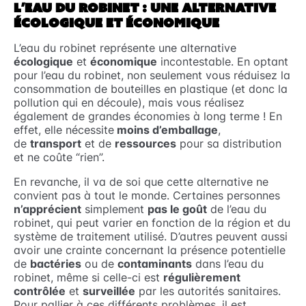
L’EAU DU ROBINET : UNE ALTERNATIVE
ÉCOLOGIQUE ET ÉCONOMIQUE
L’eau du robinet représente une alternative
écologique
et
économique
incontestable. En optant
pour l’eau du robinet, non seulement vous réduisez la
consommation de bouteilles en plastique (et donc la
pollution qui en découle), mais vous réalisez
également de grandes économies à long terme ! En
effet, elle nécessite
moins d’emballage
,
de
transport
et de
ressources
pour sa distribution
et ne coûte “rien”.
En revanche, il va de soi que cette alternative ne
convient pas à tout le monde. Certaines personnes
n’apprécient
simplement
pas le goût
de l’eau du
robinet, qui peut varier en fonction de la région et du
système de traitement utilisé. D’autres peuvent aussi
avoir une crainte concernant la présence potentielle
de
bactéries
ou de
contaminants
dans l’eau du
robinet, même si celle-ci est
régulièrement
contrôlée
et
surveillée
par les autorités sanitaires.
Pour pallier à ces différents problèmes, il est