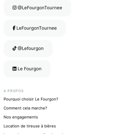
@LeFourgonTournee
Page Instagram
LeFourgonTournee
Page Facebook
@Lefourgon
Page TikTok
Le Fourgon
Page Linkedin
A PROPOS
Pourquoi choisir Le Fourgon?
Comment cela marche?
Nos engagements
Location de tireuse à bières