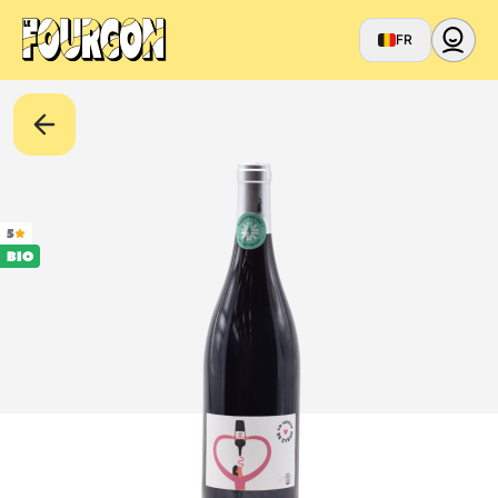
FR
5
BIO