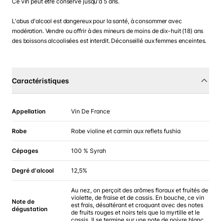
Ce vin peut être conservé jusqu'à 5 ans.
L'abus d'alcool est dangereux pour la santé, à consommer avec
modération. Vendre ou offrir à des mineurs de moins de dix-huit (18) ans
des boissons alcoolisées est interdit. Déconseillé aux femmes enceintes.
Caractéristiques
Appellation
Vin De France
Robe
Robe violine et carmin aux reflets fushia
Cépages
100 % Syrah
Degré d'alcool
12,5%
Au nez, on perçoit des arômes floraux et fruités de
violette, de fraise et de cassis. En bouche, ce vin
Note de
est frais, désaltérant et croquant avec des notes
dégustation
de fruits rouges et noirs tels que la myrtille et le
cassis. Il se termine sur une note de poivre blanc.