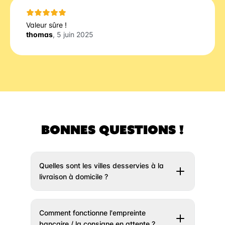
Valeur sûre !
thomas
, 5 juin 2025
BONNES QUESTIONS !
Quelles sont les villes desservies à la
livraison à domicile ?
Il vous suffit de rentrer votre adresse un peu
plus haut et nous vous indiquerons si votre
Comment fonctionne l'empreinte
ville est éligible à la livraison. Si votre ville
bancaire / la consigne en attente ?