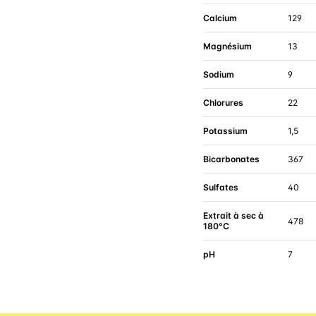
Calcium
129
Magnésium
13
Sodium
9
Chlorures
22
Potassium
1,5
Bicarbonates
367
Sulfates
40
Extrait à sec à
478
180°C
pH
7