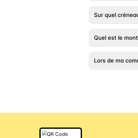
Voici notre foncti
votre dernière co
grands formats et 
bancaire. Autremen
Sur quel créneau
sont transportées 
utiliser. Si vous 
compter entre 5€ 
sera débité de vot
Les créneaux horair
automatiquement s
vous suffit de re
avant le début d’
possèdent un QR C
sous forme de dédu
Quel est le monta
peuvent s’étendre
lié à votre compte
remboursement se f
vous faire livrer 
cagnotte est auto
Le Fourgon, nous 
Pour bénéficier de
votre première com
compléter intégra
Lors de ma comm
forme de déductio
besoins réels. Un 
c’est simple, flexi
la livraison devien
Vous pouvez tout à
3,99€ s'appliquent
bière, sodas, etc, 
tous nos livreurs 
contenants consig
vous assurant un se
grands contenants 
contenants (bouteil
formats dans un mê
être placé dans le