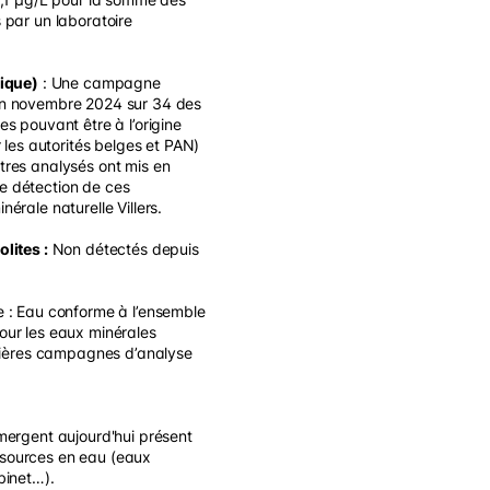
 par un laboratoire
tique)
: Une campagne
en novembre 2024 sur 34 des
s pouvant être à l’origine
r les autorités belges et PAN)
tres analysés ont mis en
e détection de ces
érale naturelle Villers.
lites :
Non détectés depuis
e : Eau conforme à l’ensemble
our les eaux minérales
rnières campagnes d’analyse
mergent aujourd'hui présent
sources en eau (eaux
binet…).