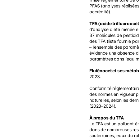
PFAS (analyses réalisées
accrédité).
TFA (acide trifluoroacé
d’analyse a été menée 
37 molécules de pesticide
des TFA (liste fournie pa
– l’ensemble des paramè
évidence une absence d
paramètres dans l’eau min
Flufénacet et ses métabo
2023.
Conformité réglementair
des normes en vigueur p
naturelles, selon les de
(2023–2024).
À propos du TFA
Le TFA est un polluant é
dans de nombreuses res
souterraines, eaux du ro