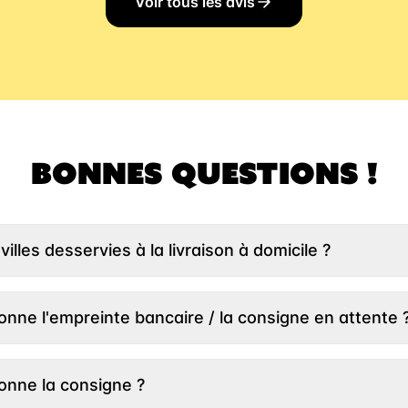
Voir tous les avis
BONNES QUESTIONS !
villes desservies à la livraison à domicile ?
entrer votre adresse un peu plus haut et nous vous indiqueron
ison. Si votre ville n’est pas encore desservie, n’hésitez pas 
nne l'empreinte bancaire / la consigne en attente 
n puisse regarder ce qu’il est possible de faire :)
ous faisons confiance à nos clients ! C'est pourquoi nous
 d'empreinte bancaire pour simplifier vos achats. Plus be
nne la consigne ?
gnes lors de votre commande. Ce montant est simplement
dant 60 jours. Si vous retournez les vidanges dans les 60 