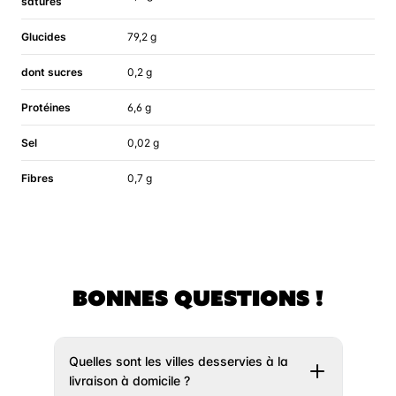
saturés
Glucides
79,2 g
dont sucres
0,2 g
Protéines
6,6 g
Sel
0,02 g
Fibres
0,7 g
BONNES QUESTIONS !
Quelles sont les villes desservies à la
livraison à domicile ?