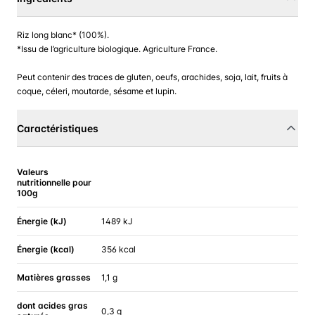
Riz long blanc* (100%).
*Issu de l’agriculture biologique. Agriculture France.
Peut contenir des traces de gluten, oeufs, arachides, soja, lait, fruits à
coque, céleri, moutarde, sésame et lupin.
Caractéristiques
Valeurs
nutritionnelle pour
100g
Énergie (kJ)
1489 kJ
Énergie (kcal)
356 kcal
Matières grasses
1,1 g
dont acides gras
0,3 g