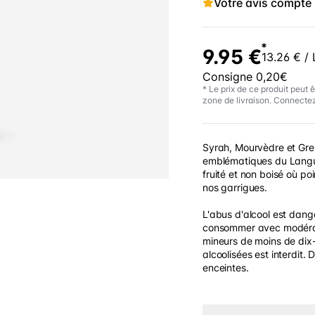
Votre avis compte
*
9.95 €
13.26 € / 
Consigne 0,20€
* Le prix de ce produit peut ê
zone de livraison. Connectez
Syrah, Mourvèdre et Gr
emblématiques du Lang
fruité et non boisé où p
nos garrigues.
L'abus d'alcool est dang
consommer avec modérati
mineurs de moins de dix-
alcoolisées est interdit.
enceintes.