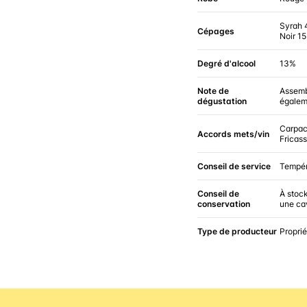
Syrah 
Cépages
Noir 1
Degré d'alcool
13%
Note de
Assembl
dégustation
égalem
Carpacc
Accords mets/vin
Fricas
Conseil de service
Tempér
Conseil de
À stock
conservation
une ca
Type de producteur
Proprié