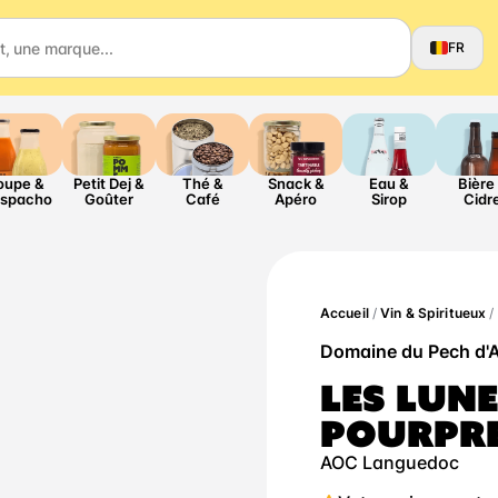
FR
oupe &
Petit Dej &
Thé &
Snack &
Eau &
Bière
spacho
Goûter
Café
Apéro
Sirop
Cidr
Accueil
/
Vin & Spiritueux
/
Domaine du Pech d'
LES LUNE
POURPR
AOC Languedoc