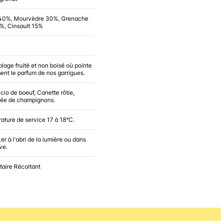
40%, Mourvèdre 30%, Grenache
5%, Cinsault 15%
age fruité et non boisé où pointe
ent le parfum de nos garrigues.
io de boeuf, Canette rôtie,
sée de champignons.
ature de service 17 à 18°C.
er à l'abri de la lumière ou dans
ve.
taire Récoltant