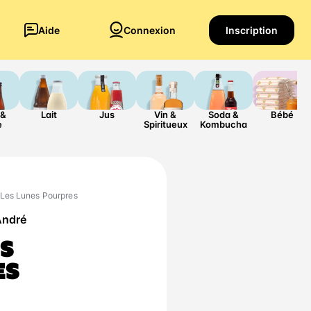
Aide
Connexion
Inscription
 &
Lait
Jus
Vin &
Soda &
Bébé
e
Spiritueux
Kombucha
 Les Lunes Pourpres
André
S
ES