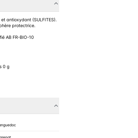
r et antioxydant (SULFITES).
hère protectrice.
ifié AB FR-BIO-10
s 0 g
anguedoc
grenat