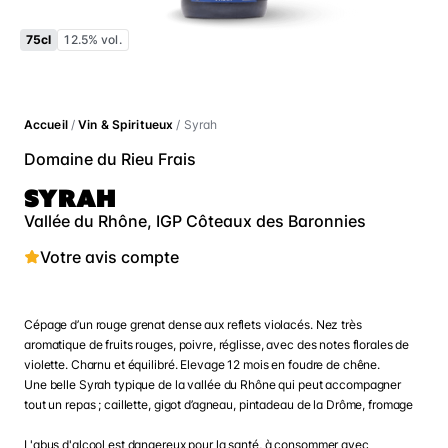
75cl
12.5% vol.
Accueil
/
Vin & Spiritueux
/ Syrah
Domaine du Rieu Frais
SYRAH
Vallée du Rhône, IGP Côteaux des Baronnies
Votre avis compte
Cépage d’un rouge grenat dense aux reflets violacés. Nez très
aromatique de fruits rouges, poivre, réglisse, avec des notes florales de
violette. Charnu et équilibré. Elevage 12 mois en foudre de chêne.
Une belle Syrah typique de la vallée du Rhône qui peut accompagner
tout un repas ; caillette, gigot d’agneau, pintadeau de la Drôme, fromage
L'abus d'alcool est dangereux pour la santé, à consommer avec