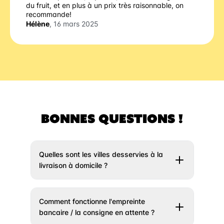
du fruit, et en plus à un prix très raisonnable, on
recommande!
Hélène
, 16 mars 2025
BONNES QUESTIONS !
Quelles sont les villes desservies à la
livraison à domicile ?
Il vous suffit de rentrer votre adresse un peu
plus haut et nous vous indiquerons si votre
Comment fonctionne l'empreinte
ville est éligible à la livraison. Si votre ville
bancaire / la consigne en attente ?
n’est pas encore desservie, n’hésitez pas à