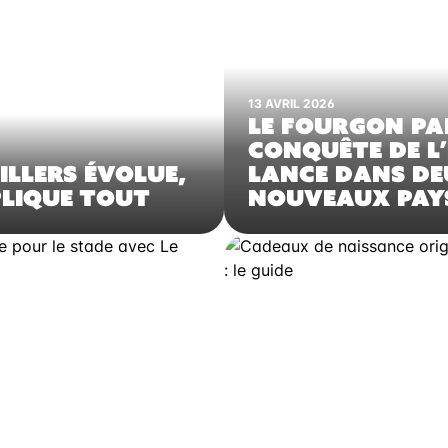
13 AVRIL 2026
LE FOURGON PA
CONQUÊTE DE L’
ILLERS ÉVOLUE,
LANCE DANS D
LIQUE TOUT
NOUVEAUX PAY