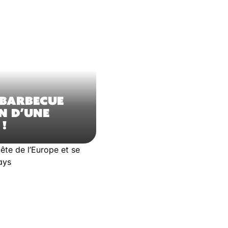
 BARBECUE
N D’UNE
!