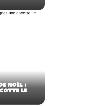
E NOËL :
COTTE LE