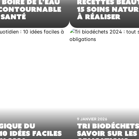
 BOIRE DE L’EAU
RECETTES BEAU
INCONTOURNABLE
15 SOINS NATUR
 SANTÉ
À RÉALISER
9 JANVIER 2026
GIQUE DU
TRI BIODÉCHETS
10 IDÉES FACILES
SAVOIR SUR LES