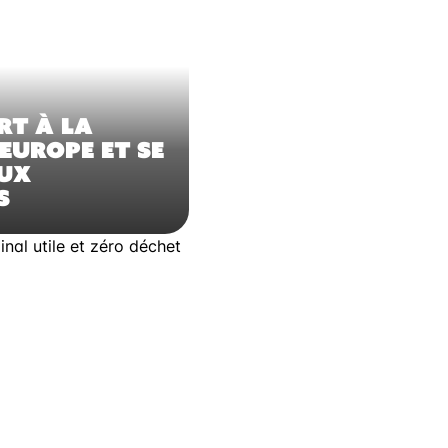
RT À LA
EUROPE ET SE
EUX
S