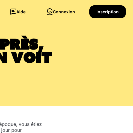
Aide
Connexion
Inscription
près,
n voit
l’époque, vous étiez
 jour pour