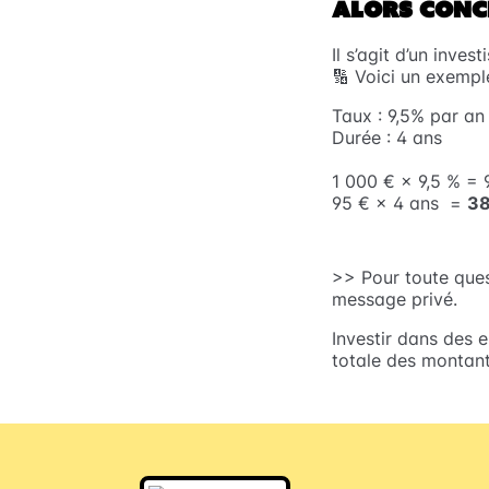
ALORS CONC
Il s’agit d’un inve
🔢 Voici un exempl
Taux : 9,5% par an
Durée : 4 ans
1 000 € × 9,5 % = 
95 € × 4 ans =
38
>> Pour toute ques
message privé.
Investir dans des 
totale des montants 