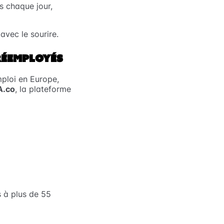
s chaque jour,
vec le sourire.
RÉEMPLOYÉS
mploi en Europe,
A.co
, la plateforme
s à plus de 55