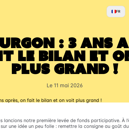
FR
ourgon : 3 ans a
it le bilan et o
plus grand !
Le 11 mai 2026
ous lancions notre première levée de fonds participative. À 
sur une idée un peu folle : remettre la consigne au goût du