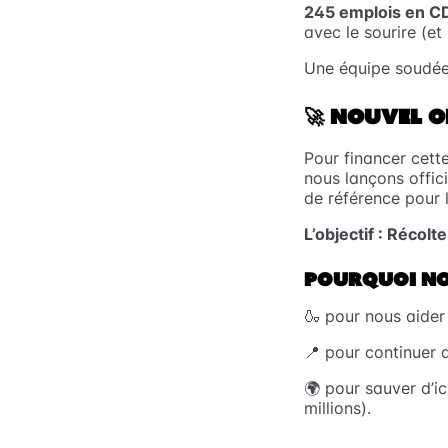
245 emplois en C
avec le sourire (et
Une équipe soudée 
🚀
NOUVEL OB
Pour financer cett
nous lançons offi
de référence pour 
L’objectif : Récolt
POURQUOI NO
🍶 pour nous aider
📍 pour continuer d
🌍 pour sauver d’i
millions).