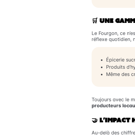
🛒
UNE GAMME
Le Fourgon, ce n’es
réflexe quotidien,
Épicerie suc
Produits d’hy
Même des cr
Toujours avec le m
producteurs loca
🤝
L’IMPACT 
Au-delà des chiffr