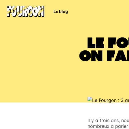
Le blog
Le F
on fa
Il y a trois ans, n
nombreux à parier 