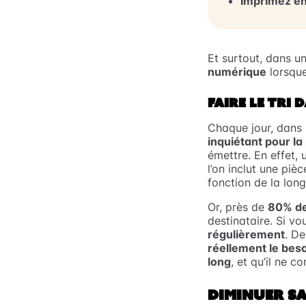
Imprimez en
Et surtout, dans 
numérique
lorsque
FAIRE LE TRI 
Chaque jour, dans
inquiétant pour la
émettre. En effet, 
l’on inclut une pièc
fonction de la long
Or, près de
80% de
destinataire. Si v
régulièrement
. De
réellement le bes
long
, et qu’il ne 
DIMINUER S