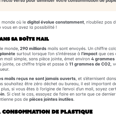
 recto verso pour diminuer votre consommation de papi
un monde où le
digital évolue constamment
, n’oubliez pas 
 vous en avez la possibilité !
DANS SA BOÎTE MAIL
 le monde,
290 milliards
mails sont envoyés. Un chiffre colo
 planète
surtout lorsque l’on s’intéresse à
l’impact
que ces 
un mail simple, sans pièce jointe, émet environ
4 grammes
e jointe, ce chiffre triple et passe à
11 grammes de CO2,
vo
ueur.
s mails reçus ne sont jamais ouverts
, et s’éternisent dan
ous souhaitez être zéro déchet au bureau, il est important 
 plus, si vous êtes à l’origine de l’envoi d’un mail, soyez cer
oin
. Si c’est le cas, essayez de faire en sorte que ce dernie
contienne pas de
pièces jointes inutiles
.
A CONSOMMATION DE PLASTIQUE