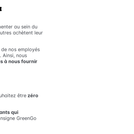
E
menter au sein du
utres achètent leur
n de nos employés
. Ainsi, nous
s à nous fournir
uhaitez être
zéro
ants qui
nsigne GreenGo