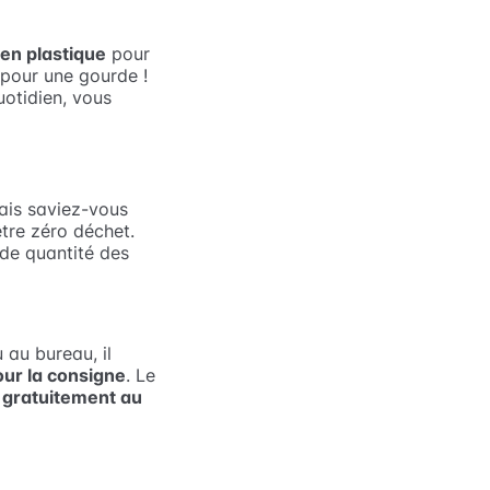
en plastique
pour
 pour une gourde !
uotidien, vous
ais saviez-vous
être zéro déchet.
de quantité des
u au bureau, il
our la consigne
. Le
 gratuitement au