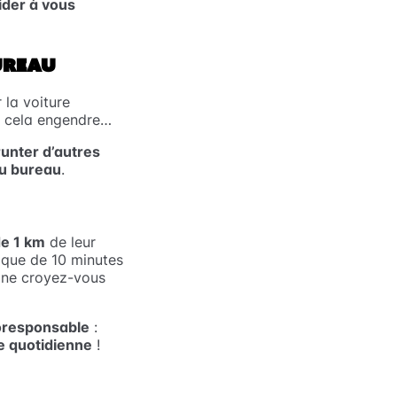
ider à vous
UREAU
 la voiture
 cela engendre…
unter d’autres
au bureau
.
de 1 km
de leur
t que de 10 minutes
 ne croyez-vous
oresponsable
:
ve quotidienne
!