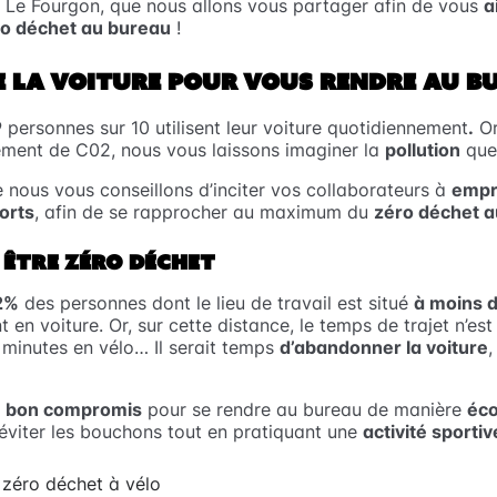
Le Fourgon, que nous allons vous partager afin de vous
a
ro déchet au bureau
!
E LA VOITURE POUR VOUS RENDRE AU B
9 personnes sur 10 utilisent leur voiture quotidiennement
.
Or
nt de C02, nous vous laissons imaginer la
pollution
que
e nous vous conseillons d’inciter vos collaborateurs à
empr
orts
, afin de se rapprocher au maximum du
zéro déchet 
 ÊTRE ZÉRO DÉCHET
2%
des personnes dont le lieu de travail est situé
à moins 
t en voiture. Or, sur cette distance, le temps de trajet n’es
4 minutes en vélo… Il serait temps
d’abandonner la voiture
,
e
bon compromis
pour se rendre au bureau de manière
éc
d’éviter les bouchons tout en pratiquant une
activité sporti