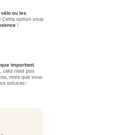
 vélo ou les
! Cette option vous
essence
!
ique important
.
 cela n’est pas
 cas, mais que vous
nos astuces :