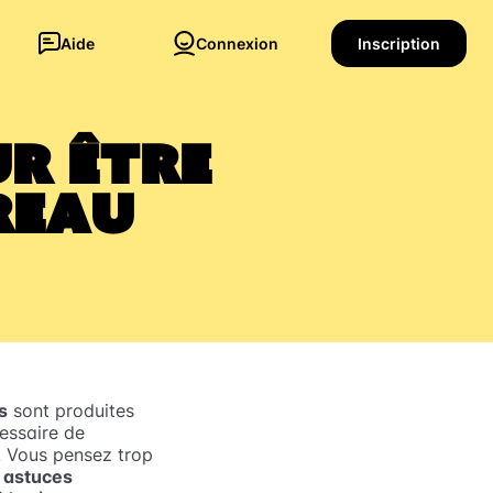
Aide
Connexion
Inscription
ur être
reau
s
sont produites
cessaire de
! Vous pensez trop
s
astuces