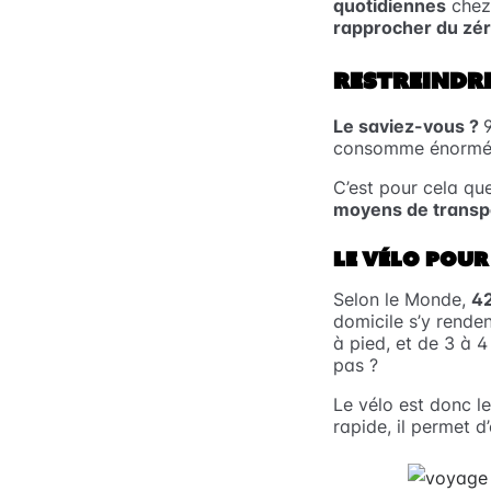
quotidiennes
chez 
rapprocher du zé
RESTREINDR
Le saviez-vous ?
consomme énorméme
C’est pour cela qu
moyens de transp
LE VÉLO POUR
Selon le Monde,
4
domicile s’y renden
à pied, et de 3 à 
pas ?
Le vélo est donc l
rapide, il permet 