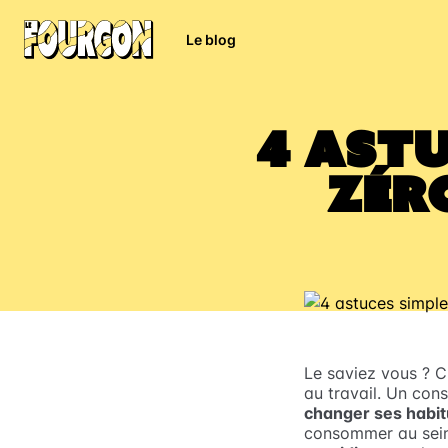
Le blog
4 astu
zér
Le saviez vous ? 
au travail. Un con
changer ses habi
consommer au sein