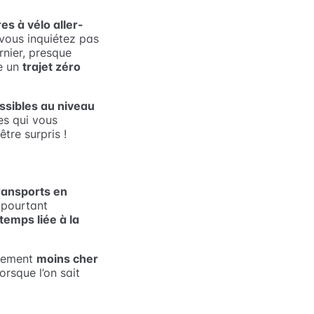
es à vélo aller-
 vous inquiétez pas
rnier, presque
re un
trajet zéro
ssibles au niveau
es qui vous
tre surpris !
ransports en
t pourtant
 temps liée à la
blement
moins cher
lorsque l’on sait