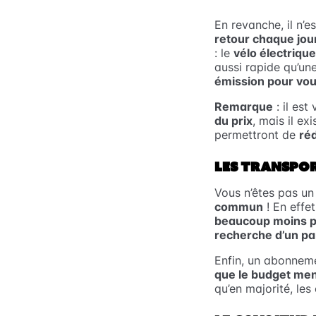
En revanche, il n’e
retour chaque jou
: le
vélo électriqu
aussi rapide qu’une
émission pour vo
Remarque
: il est
du prix
, mais il ex
permettront de
réd
LES TRANSPO
Vous n’êtes pas un
commun
! En effe
beaucoup moins p
recherche d’un pa
Enfin, un abonnem
que le budget men
qu’en majorité, les