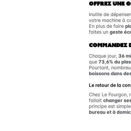
OFFREZ UNE G
Inutile de dépense
votre machine à caf
En plus de faire
pl
faites un
geste éco
COMMANDEZ D
Chaque jour,
36 mi
que
73,6% du plas
Pourtant, nombreus
boissons dans des
Le retour de la co
Chez Le Fourgon, 
fallait
changer ses
principe est simpl
bureau et à domic