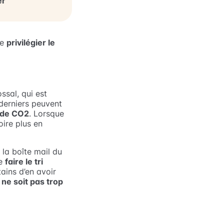
er
de
privilégier le
ssal, qui est
derniers peuvent
 de CO2
. Lorsque
ire plus en
s la boîte mail du
de
faire le tri
tains d’en avoir
r
ne soit pas trop