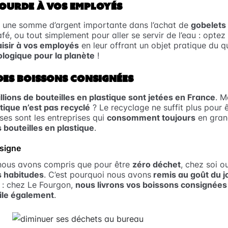
OURDE À VOS EMPLOYÉS
r une somme d’argent importante dans l’achat de
gobelets 
é, ou tout simplement pour aller se servir de l’eau : optez
aisir à vos employés
en leur offrant un objet pratique du q
logique pour la planète
!
ES BOISSONS CONSIGNÉES
llions de bouteilles en plastique sont jetées en France
. M
tique n’est pas recyclé
? Le recyclage ne suffit plus pour 
es sont les entreprises qui
consomment toujours
en gran
 bouteilles en plastique
.
nsigne
nous avons compris que pour être
zéro déchet
, chez soi o
 habitudes
. C’est pourquoi nous avons
remis au goût du j
e : chez Le Fourgon,
nous livrons vos boissons consignées
ile également
.