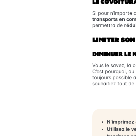
LE COVOITUR
Si pour n’importe q
transports en c
permettra de
rédu
LIMITER SON
DIMINUER LE 
Vous le savez, la 
C’est pourquoi, au
toujours possible a
souhaitiez tout d
N’imprimez 
Utilisez le 