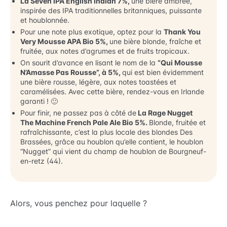
La Seven IPA English Indian 7%,
une bière ambrée,
inspirée des IPA traditionnelles britanniques, puissante
et houblonnée.
Pour une note plus exotique, optez pour la
Thank You
Very Mousse APA Bio 5%,
une bière blonde, fraîche et
fruitée, aux notes d’agrumes et de fruits tropicaux.
On sourit d’avance en lisant le nom de la
“Qui Mousse
N’Amasse Pas Rousse”, à 5%,
qui est bien évidemment
une bière rousse, légère, aux notes toastées et
caramélisées. Avec cette bière, rendez-vous en Irlande
garanti ! 🙂
Pour finir, ne passez pas à côté de
La Rage Nugget
The Machine French Pale Ale Bio 5%.
Blonde, fruitée et
rafraîchissante, c’est la plus locale des blondes Des
Brassées, grâce au houblon qu’elle contient, le houblon
“Nugget” qui vient du champ de houblon de Bourgneuf-
en-retz (44).
Alors, vous penchez pour laquelle ?