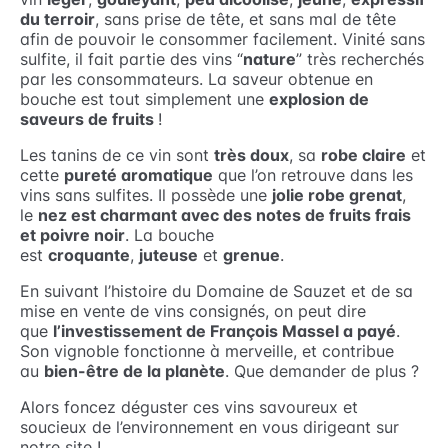
du terroir
, sans prise de tête, et sans mal de tête
afin de pouvoir le consommer facilement. Vinité sans
sulfite, il fait partie des vins “
nature
” très recherchés
par les consommateurs. La saveur obtenue en
bouche est tout simplement une
explosion de
saveurs de fruits
!
Les tanins de ce vin sont
très doux
, sa
robe claire
et
cette
pureté aromatique
que l’on retrouve dans les
vins sans sulfites. Il possède une
jolie robe grenat
,
le
nez est charmant avec des notes de fruits frais
et poivre noir
. La bouche
est
croquante
,
juteuse
et
grenue
.
En suivant l’histoire du Domaine de Sauzet et de sa
mise en vente de vins consignés, on peut dire
que
l’investissement de François Massel a payé
.
Son vignoble fonctionne à merveille, et contribue
au
bien-être de la planète
. Que demander de plus ?
Alors foncez déguster ces vins savoureux et
soucieux de l’environnement en vous dirigeant sur
notre site !