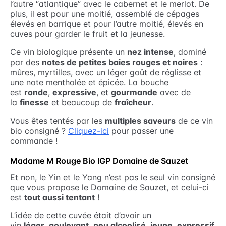
l’autre “atlantique” avec le cabernet et le merlot. De
plus, il est pour une moitié, assemblé de cépages
élevés en barrique et pour l’autre moitié, élevés en
cuves pour garder le fruit et la jeunesse.
Ce vin biologique présente un
nez intense
, dominé
par des
notes de petites baies rouges et noires
:
mûres, myrtilles, avec un léger goût de réglisse et
une note mentholée et épicée. La bouche
est
ronde
,
expressive
, et
gourmande
avec de
la
finesse
et beaucoup de
fraîcheur
.
Vous êtes tentés par les
multiples saveurs
de ce vin
bio consigné ?
Cliquez-ici
pour passer une
commande !
Madame M Rouge Bio IGP Domaine de Sauzet
Et non, le Yin et le Yang n’est pas le seul vin consigné
que vous propose le Domaine de Sauzet, et celui-ci
est
tout aussi tentant
!
L’idée de cette cuvée était d’avoir un
vin
léger
,
gouleyant
,
peu alcoolisé
,
jeune
,
expressif