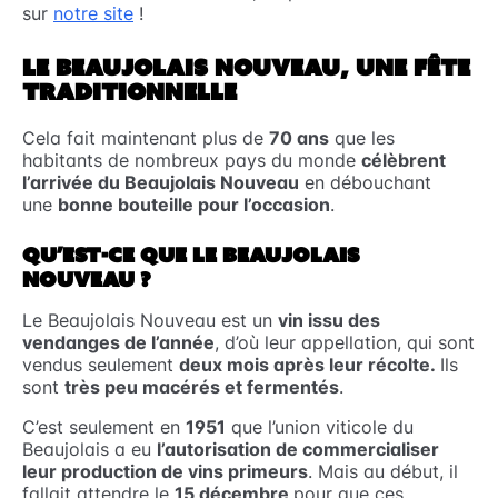
sur
notre site
!
LE BEAUJOLAIS NOUVEAU, UNE FÊTE
TRADITIONNELLE
Cela fait maintenant plus de
70 ans
que les
habitants de nombreux pays du monde
célèbrent
l’arrivée du Beaujolais Nouveau
en débouchant
une
bonne bouteille pour l’occasion
.
QU’EST-CE QUE LE BEAUJOLAIS
NOUVEAU ?
Le Beaujolais Nouveau est un
vin issu des
vendanges de l’année
, d’où leur appellation, qui sont
vendus seulement
deux mois après leur récolte.
Ils
sont
très peu macérés et fermentés
.
C’est seulement en
1951
que l’union viticole du
Beaujolais a eu
l’autorisation de commercialiser
leur production de vins primeurs
. Mais au début, il
fallait attendre le
15 décembre
pour que ces