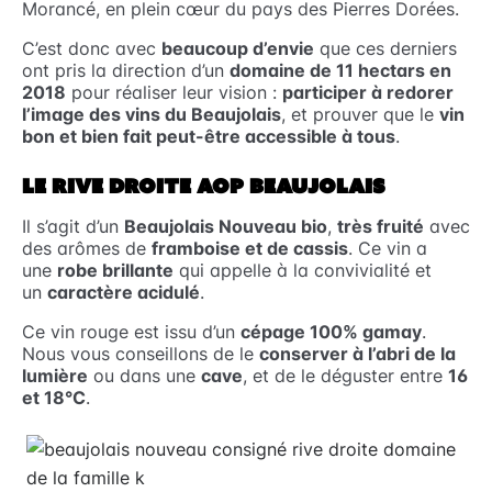
Morancé, en plein cœur du pays des Pierres Dorées.
C’est donc avec
beaucoup d’envie
que ces derniers
ont pris la direction d’un
domaine de 11 hectars en
2018
pour réaliser leur vision :
participer à redorer
l’image des vins du Beaujolais
, et prouver que le
vin
bon et bien fait peut-être accessible à tous
.
LE RIVE DROITE AOP BEAUJOLAIS
Il s’agit d’un
Beaujolais Nouveau bio
,
très fruité
avec
des arômes de
framboise et de cassis
. Ce vin a
une
robe brillante
qui appelle à la convivialité et
un
caractère acidulé
.
Ce vin rouge est issu d’un
cépage 100% gamay
.
Nous vous conseillons de le
conserver à l’abri de la
lumière
ou dans une
cave
, et de le déguster entre
16
et 18°C
.