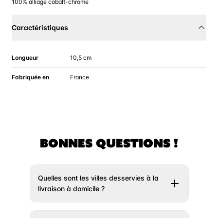
100% alliage cobalt-chrome
Caractéristiques
Longueur
10,5 cm
Fabriquée en
France
BONNES QUESTIONS !
Quelles sont les villes desservies à la
livraison à domicile ?
Il vous suffit de rentrer votre adresse un peu
plus haut et nous vous indiquerons si votre