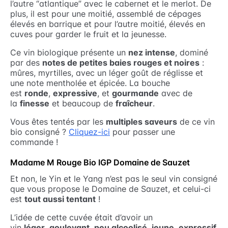
l’autre “atlantique” avec le cabernet et le merlot. De
plus, il est pour une moitié, assemblé de cépages
élevés en barrique et pour l’autre moitié, élevés en
cuves pour garder le fruit et la jeunesse.
Ce vin biologique présente un
nez intense
, dominé
par des
notes de petites baies rouges et noires
:
mûres, myrtilles, avec un léger goût de réglisse et
une note mentholée et épicée. La bouche
est
ronde
,
expressive
, et
gourmande
avec de
la
finesse
et beaucoup de
fraîcheur
.
Vous êtes tentés par les
multiples saveurs
de ce vin
bio consigné ?
Cliquez-ici
pour passer une
commande !
Madame M Rouge Bio IGP Domaine de Sauzet
Et non, le Yin et le Yang n’est pas le seul vin consigné
que vous propose le Domaine de Sauzet, et celui-ci
est
tout aussi tentant
!
L’idée de cette cuvée était d’avoir un
vin
léger
,
gouleyant
,
peu alcoolisé
,
jeune
,
expressif