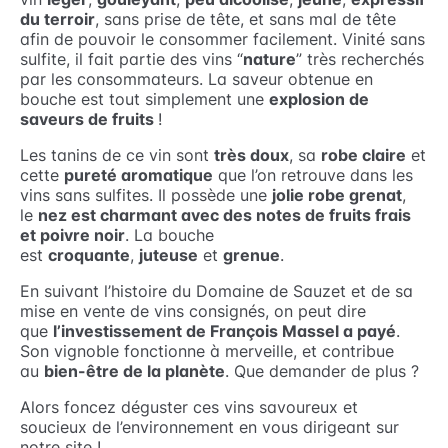
du terroir
, sans prise de tête, et sans mal de tête
afin de pouvoir le consommer facilement. Vinité sans
sulfite, il fait partie des vins “
nature
” très recherchés
par les consommateurs. La saveur obtenue en
bouche est tout simplement une
explosion de
saveurs de fruits
!
Les tanins de ce vin sont
très doux
, sa
robe claire
et
cette
pureté aromatique
que l’on retrouve dans les
vins sans sulfites. Il possède une
jolie robe grenat
,
le
nez est charmant avec des notes de fruits frais
et poivre noir
. La bouche
est
croquante
,
juteuse
et
grenue
.
En suivant l’histoire du Domaine de Sauzet et de sa
mise en vente de vins consignés, on peut dire
que
l’investissement de François Massel a payé
.
Son vignoble fonctionne à merveille, et contribue
au
bien-être de la planète
. Que demander de plus ?
Alors foncez déguster ces vins savoureux et
soucieux de l’environnement en vous dirigeant sur
notre site !